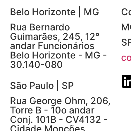
Belo Horizonte | MG
C
Rua Bernardo
M
Guimarães, 245, 12°
S
andar Funcionários
Belo Horizonte - MG -
c
30.140-080
São Paulo | SP
Rua George Ohm, 206,
Torre B - 10o andar
Conj. 101B - CV4132 -
Cidade Monções