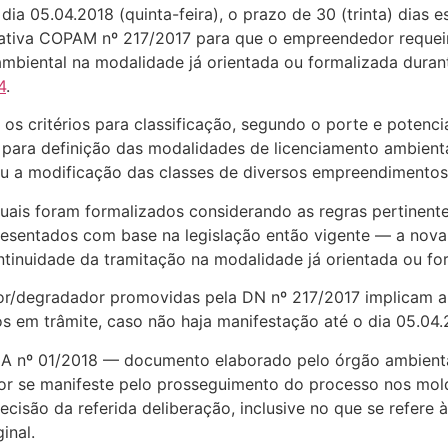
a 05.04.2018 (quinta-feira), o prazo de 30 (trinta) dias est
tiva COPAM nº 217/2017 para que o empreendedor requeir
ambiental na modalidade já orientada ou formalizada duran
4
.
r os critérios para classificação, segundo o porte e potenci
s para definição das modalidades de licenciamento ambient
 a modificação das classes de diversos empreendimentos
quais foram formalizados considerando as regras pertinen
esentados com base na legislação então vigente — a nova 
inuidade da tramitação na modalidade já orientada ou fo
dor/degradador promovidas pela DN nº 217/2017 implicam a
os em trâmite, caso não haja manifestação até o dia 05.04.
MA nº 01/2018 — documento elaborado pelo órgão ambiental
r se manifeste pelo prosseguimento do processo nos mol
ecisão da referida deliberação, inclusive no que se refere
inal.