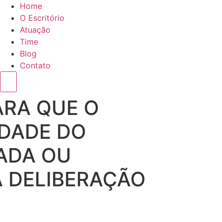
Home
O Escritório
Atuação
Time
Blog
Contato
Menu de alternância de hambúrguer
ARA QUE O
IDADE DO
ADA OU
A DELIBERAÇÃO