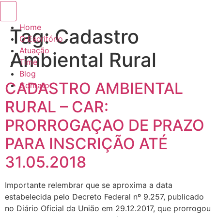
Menu de alternância de hambúrguer
Home
Tag:
Cadastro
O Escritório
Atuação
Ambiental Rural
Time
Blog
CADASTRO AMBIENTAL
Contato
RURAL – CAR:
PRORROGAÇAO DE PRAZO
PARA INSCRIÇÃO ATÉ
31.05.2018
Importante relembrar que se aproxima a data
estabelecida pelo Decreto Federal nº 9.257, publicado
no Diário Oficial da União em 29.12.2017, que prorrogou