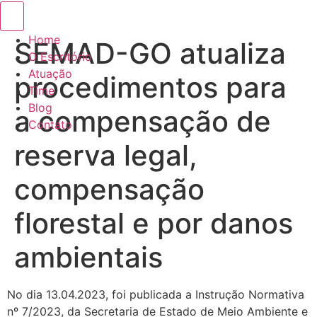
Menu de alternância de hambúrguer
Home
SEMAD-GO atualiza
O Escritório
Atuação
procedimentos para
Time
Blog
a compensação de
Contato
reserva legal,
compensação
florestal e por danos
ambientais
No dia 13.04.2023, foi publicada a Instrução Normativa
nº 7/2023, da Secretaria de Estado de Meio Ambiente e