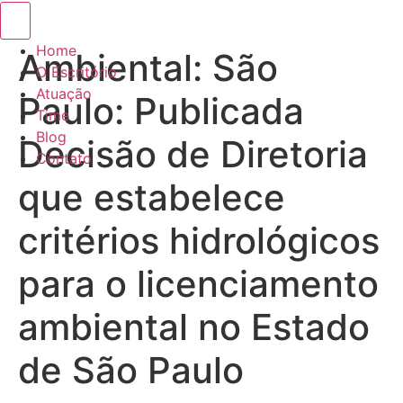
Menu de alternância de hambúrguer
Home
Ambiental: São
O Escritório
Atuação
Paulo: Publicada
Time
Blog
Decisão de Diretoria
Contato
que estabelece
critérios hidrológicos
para o licenciamento
ambiental no Estado
de São Paulo