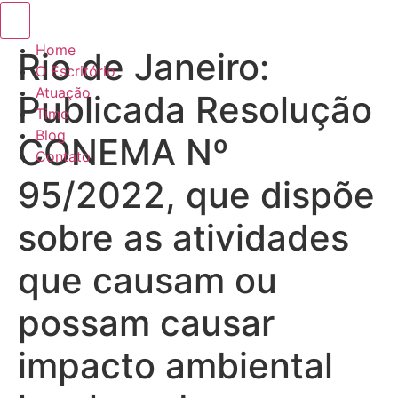
Menu de alternância de hambúrguer
Home
Rio de Janeiro:
O Escritório
Atuação
Publicada Resolução
Time
Blog
CONEMA Nº
Contato
95/2022, que dispõe
sobre as atividades
que causam ou
possam causar
impacto ambiental