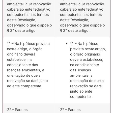
ambiental, cuja renovação
ambiental, cuja renovação
caberá ao ente federativo
caberá ao ente federativo
competente, nos termos
competente, nos termos
desta Resolução,
desta Resolução,
observado o que dispõe o
observado o que dispõe o
§ 2° deste artigo.
§ 2° deste artigo.
1° – Na hipótese prevista
1° – Na hipótese
neste artigo, o órgão
prevista neste artigo,
originário deverá
o órgão originário
estabelecer, na
deverá estabelecer,
condicionante das
na condicionante
licenças ambientais, a
das licenças
orientação de que a
ambientais, a
renovação se dará junto
orientação de que a
ao ente competente.
renovação se dará
junto ao ente
competente.
2° – Para os
2° – Para os