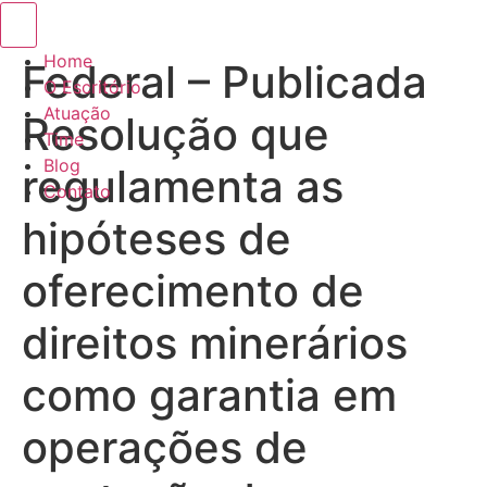
Menu de alternância de hambúrguer
Home
Federal – Publicada
O Escritório
Atuação
Resolução que
Time
Blog
regulamenta as
Contato
hipóteses de
oferecimento de
direitos minerários
como garantia em
operações de