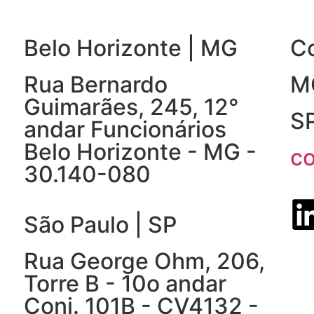
Belo Horizonte | MG
C
Rua Bernardo
M
Guimarães, 245, 12°
S
andar Funcionários
Belo Horizonte - MG -
c
30.140-080
São Paulo | SP
Rua George Ohm, 206,
Torre B - 10o andar
Conj. 101B - CV4132 -