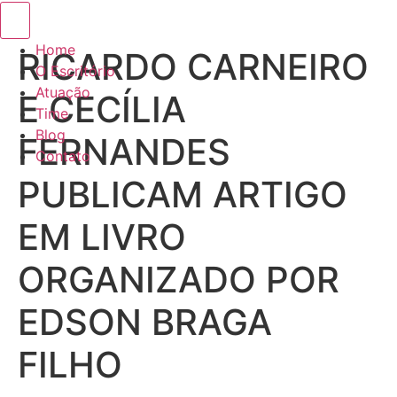
Menu de alternância de hambúrguer
Home
RICARDO CARNEIRO
O Escritório
Atuação
E CECÍLIA
Time
Blog
FERNANDES
Contato
PUBLICAM ARTIGO
EM LIVRO
ORGANIZADO POR
EDSON BRAGA
FILHO