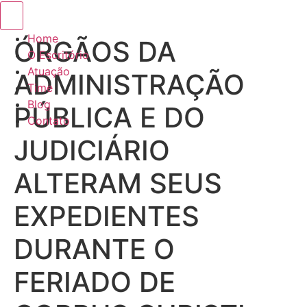
Menu de alternância de hambúrguer
Home
ÓRGÃOS DA
O Escritório
Atuação
ADMINISTRAÇÃO
Time
Blog
PÚBLICA E DO
Contato
JUDICIÁRIO
ALTERAM SEUS
EXPEDIENTES
DURANTE O
FERIADO DE