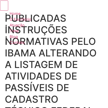
Menu de alternância de hambúrguer
Home
PUBLICADAS
O Escritório
Atuação
INSTRUÇÕES
Time
Blog
NORMATIVAS PELO
Contato
IBAMA ALTERANDO
A LISTAGEM DE
ATIVIDADES DE
PASSÍVEIS DE
CADASTRO