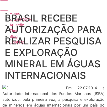
Menu de alternância de hambúrguer
Home
BRASIL RECEBE
O Escritório
Atuação
AUTORIZAÇÃO PARA
Time
Blog
REALIZAR PESQUISA
Contato
E EXPLORAÇÃO
MINERAL EM ÁGUAS
INTERNACIONAIS
Em 22.07.2014 a
Autoridade Internacional dos Fundos Marinhos (ISBA)
autorizou, pela primeira vez, a pesquisa e exploração
de minérios em águas internacionais por um país do