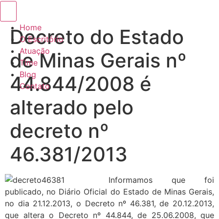
Menu de alternância de hambúrguer
Home
Decreto do Estado
O Escritório
Atuação
de Minas Gerais nº
Time
Blog
44.844/2008 é
Contato
alterado pelo
decreto nº
46.381/2013
Informamos que foi
publicado, no Diário Oficial do Estado de Minas Gerais,
no dia 21.12.2013, o Decreto nº 46.381, de 20.12.2013,
que altera o Decreto nº 44.844, de 25.06.2008, que