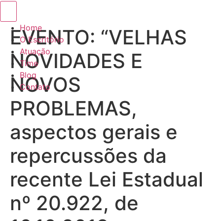
Menu de alternância de hambúrguer
Home
EVENTO: “VELHAS
O Escritório
Atuação
NOVIDADES E
Time
Blog
NOVOS
Contato
PROBLEMAS,
aspectos gerais e
repercussões da
recente Lei Estadual
nº 20.922, de