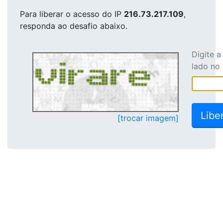
Para liberar o acesso
do IP
216.73.217.109
,
responda ao desafio abaixo.
Digite 
lado no
[trocar imagem]