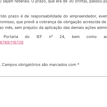
 sejam federais. O prazo, que era de 30 (trinta), passou p
ido prazo é de responsabilidade do empreendedor, eventu
misso, que prevê a cobrança da obrigação acrescida de m
ao mês, sem prejuízo da aplicação das demais ações admini
a Portaria do IEF n° 24, bem como a
456789/116728
.
Campos obrigatórios são marcados com
*