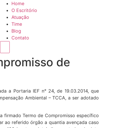
Home
O Escritório
Atuação
Time
Blog
Contato
Menu de alternância de hambúrguer
ompromisso de
ada a Portaria IEF n° 24, de 19.03.2014, que
ompensação Ambiental – TCCA, a ser adotado
eja firmado Termo de Compromisso específico
ar ao referido órgão a quantia avençada caso