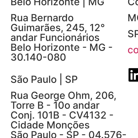
Belo Horizonte | MG
C
Rua Bernardo
M
Guimarães, 245, 12°
S
andar Funcionários
Belo Horizonte - MG -
c
30.140-080
São Paulo | SP
Rua George Ohm, 206,
Torre B - 10o andar
Conj. 101B - CV4132 -
Cidade Monções
São Paulo - SP - 04.576-